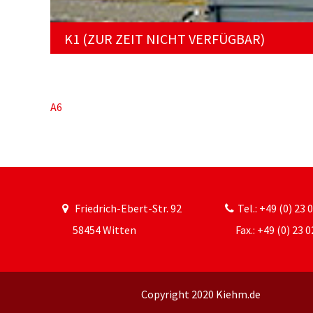
K1 (ZUR ZEIT NICHT VERFÜGBAR)
A6
Beitragsnavigation
Friedrich-Ebert-Str. 92
Tel.: +49 (0) 23 
58454 Witten
Fax.: +49 (0) 23 0
Copyright 2020 Kiehm.de