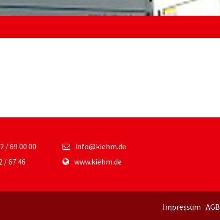
02 / 69 00 00
info@kiehm.de
2 / 67 46
www.kiehm.de
Impressum
AG