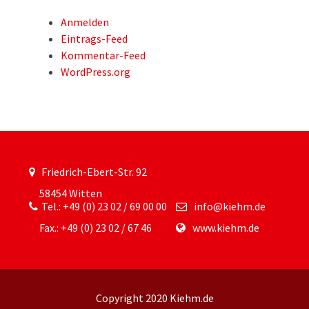
Anmelden
Eintrags-Feed
Kommentar-Feed
WordPress.org
Friedrich-Ebert-Str. 92
58454 Witten
Tel.: +49 (0) 23 02 / 69 00 00
info@kiehm.de
Fax.: +49 (0) 23 02 / 67 46
www.kiehm.de
Copyright 2020 Kiehm.de